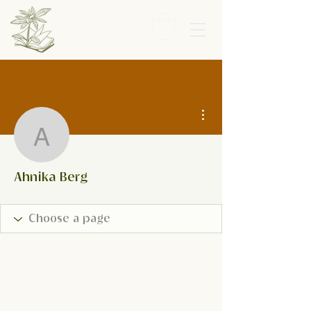
More actions
Ahnika Berg
Ahnika Berg